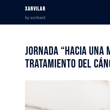
Saltar
Xanvilar
al
contenido
by scribaid
Jornada “Hacia una 
tratamiento del cán