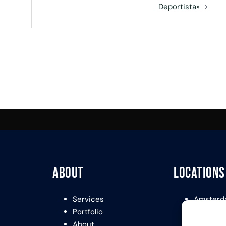
Deportista»
About
Locations
Services
Amsterd
Portfolio
London
About
Paris