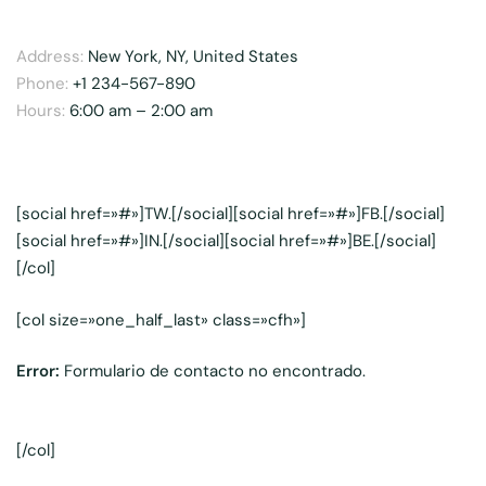
Address:
New York, NY, United States
Phone:
+1 234-567-890
Hours:
6:00 am – 2:00 am
[social href=»#»]TW.[/social][social href=»#»]FB.[/social]
[social href=»#»]IN.[/social][social href=»#»]BE.[/social]
[/col]
[col size=»one_half_last» class=»cfh»]
Error:
Formulario de contacto no encontrado.
[/col]